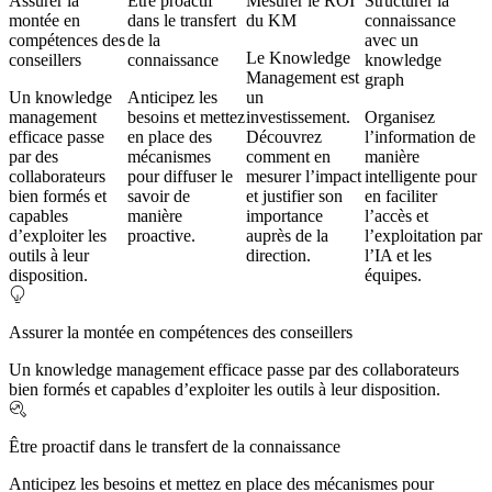
Assurer la
Être proactif
Mesurer le ROI
Structurer la
montée en
dans le transfert
du KM
connaissance
compétences des
de la
avec un
Le Knowledge
conseillers
connaissance
knowledge
Management est
graph
Un knowledge
Anticipez les
un
management
besoins et mettez
investissement.
Organisez
efficace passe
en place des
Découvrez
l’information de
par des
mécanismes
comment en
manière
collaborateurs
pour diffuser le
mesurer l’impact
intelligente pour
bien formés et
savoir de
et justifier son
en faciliter
capables
manière
importance
l’accès et
d’exploiter les
proactive.
auprès de la
l’exploitation par
outils à leur
direction.
l’IA et les
disposition.
équipes.
Assurer la montée en compétences des conseillers
Un knowledge management efficace passe par des collaborateurs
bien formés et capables d’exploiter les outils à leur disposition.
Être proactif dans le transfert de la connaissance
Anticipez les besoins et mettez en place des mécanismes pour