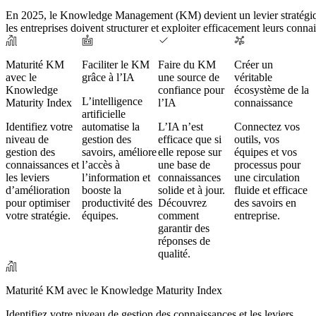
En 2025, le Knowledge Management (KM) devient un levier stratégique in
les entreprises doivent structurer et exploiter efficacement leurs con
Maturité KM
Faciliter le KM
Faire du KM
Créer un
avec le
grâce à l’IA
une source de
véritable
Knowledge
confiance pour
écosystème de la
L’intelligence
Maturity Index
l’IA
connaissance
artificielle
Identifiez votre
automatise la
L’IA n’est
Connectez vos
niveau de
gestion des
efficace que si
outils, vos
gestion des
savoirs, améliore
elle repose sur
équipes et vos
connaissances et
l’accès à
une base de
processus pour
les leviers
l’information et
connaissances
une circulation
d’amélioration
booste la
solide et à jour.
fluide et efficace
pour optimiser
productivité des
Découvrez
des savoirs en
votre stratégie.
équipes.
comment
entreprise.
garantir des
réponses de
qualité.
Maturité KM avec le Knowledge Maturity Index
Identifiez votre niveau de gestion des connaissances et les leviers