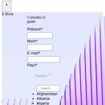
E-Book
Consultez le
guide
Prénom
*
Nom
*
E-mail
*
Pays
*
France
Afghanistan
Albania
Algeria