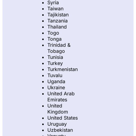
Syria
Taiwan
Tajikistan
Tanzania
Thailand
Togo
Tonga
Trinidad &
Tobago
Tunisia
Turkey
Turkmenistan
Tuvalu
Uganda
Ukraine
United Arab
Emirates
United
Kingdom
United States
Uruguay
Uzbekistan
Vanuatu