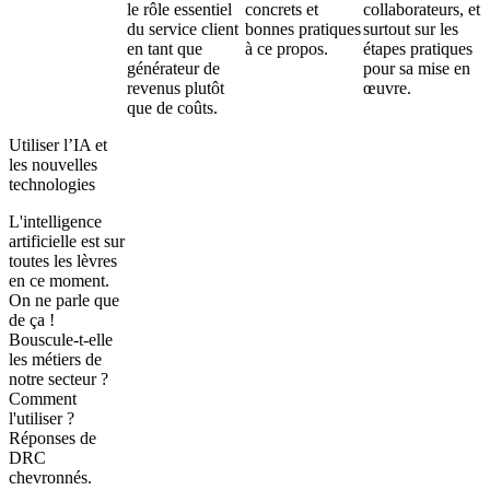
le rôle essentiel
concrets et
collaborateurs, et
du service client
bonnes pratiques
surtout sur les
en tant que
à ce propos.
étapes pratiques
générateur de
pour sa mise en
revenus plutôt
œuvre.
que de coûts.
Utiliser l’IA et
les nouvelles
technologies
L'intelligence
artificielle est sur
toutes les lèvres
en ce moment.
On ne parle que
de ça !
Bouscule-t-elle
les métiers de
notre secteur ?
Comment
l'utiliser ?
Réponses de
DRC
chevronnés.