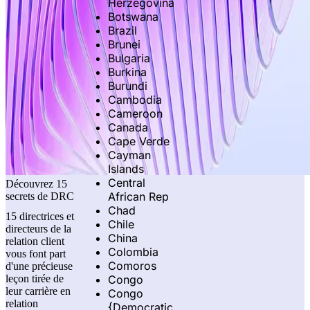
Herzegovina
Botswana
Brazil
Brunei
Bulgaria
Burkina
Burundi
Cambodia
Cameroon
Canada
Cape Verde
Cayman
Islands
Central
Découvrez 15
African Rep
secrets de DRC
Chad
15 directrices et
Chile
directeurs de la
China
relation client
Colombia
vous font part
Comoros
d'une précieuse
Congo
leçon tirée de
leur carrière en
Congo
relation
{Democratic