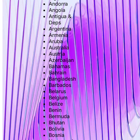
Andorra
Angola
Antigua &
Deps
Argentina
Armenia
Aruba
Australia
Austria
Azerbaijan
Bahamas
Bahrain
Bangladesh
Barbados
Belarus
Belgium
Belize
Benin
Bermuda
Bhutan
Bolivia
Bosnia